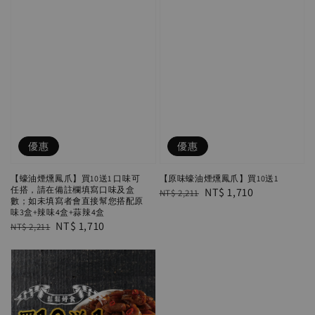
優惠
優惠
【蠔油煙燻鳳爪】買10送1 口味可
【原味蠔油煙燻鳳爪】買10送1
任搭，請在備註欄填寫口味及盒
Regular
Sale
NT$ 1,710
NT$ 2,211
數；如未填寫者會直接幫您搭配原
price
price
味3盒+辣味4盒+蒜辣4盒
Regular
Sale
NT$ 1,710
NT$ 2,211
price
price