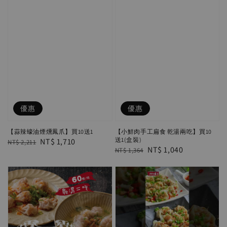
優惠
優惠
【蒜辣蠔油煙燻鳳爪】買10送1
【小鮮肉手工扁食 乾湯兩吃】買10
送1(盒裝)
Regular
Sale
NT$ 1,710
NT$ 2,211
Regular
Sale
NT$ 1,040
NT$ 1,364
price
price
price
price