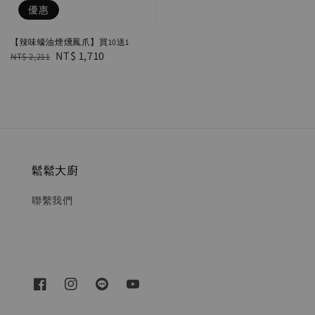
優惠
【辣味蠔油煙燻鳳爪】買10送1
Regular
Sale
NT$ 1,710
NT$ 2,211
price
price
鬆鬆大廚
聯繫我們