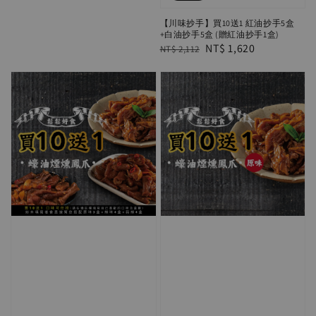
【川味抄手】買10送1 紅油抄手5盒
+白油抄手5盒 (贈紅油抄手1盒)
Regular
Sale
NT$ 1,620
NT$ 2,112
price
price