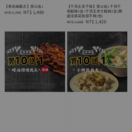
【青花椒鳳爪】買10送1
【干貝玉見千張】買10送1 干貝千
張餛飩5盒+干貝玉米大餛飩5盒(贈
Regular
Sale
NT$ 1,480
NT$ 1,738
超澎派花枝甜不辣1包)
price
price
Regular
Sale
NT$ 1,420
NT$ 1,808
price
price