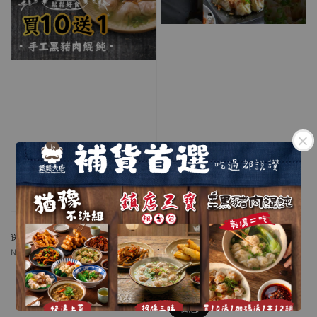
優惠
.
【手工黑豬肉餛飩】乾湯兩吃 買10
送1
.
Regular
Sale
NT$ 1,500
NT$ 1,870
price
price
優惠