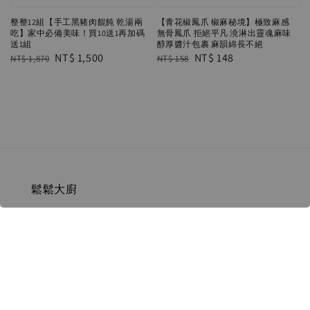
整整12組【手工黑豬肉餛飩 乾湯兩
【青花椒鳳爪 椒麻秘境】極致麻感
吃】家中必備美味！買10送1再加碼
無骨鳳爪 拒絕平凡 澆淋出靈魂麻味
送1組
醇厚醬汁包裹 麻韻綿長不絕
Regular
Sale
NT$ 1,500
Regular
Sale
NT$ 148
NT$ 1,870
NT$ 158
price
price
price
price
鬆鬆大廚
聯繫我們