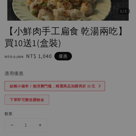
1
/3
【小鮮肉手工扁食 乾湯兩吃】
買10送1(盒裝)
Regular
Sale
NT$ 1,040
優惠
NT$ 1,364
price
price
適用優惠
結帳小確幸！無消費門檻，精選商品加購再折 10 元
下單即可贈送購物金
數量