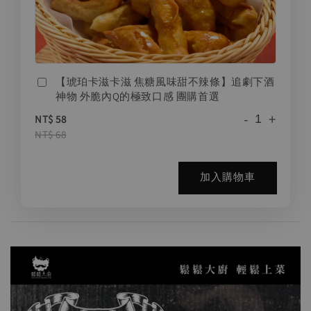
【琥珀卡滋卡滋 焦糖風味甜不辣條】追劇下酒
神物 外脆內Q的極致口感 團購首選
-
+
NT$ 58
NT$ 68
加入購物車