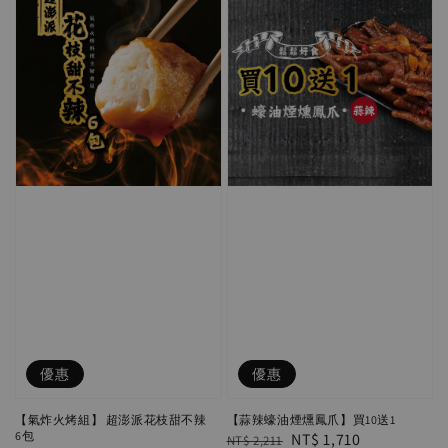
優惠
優惠
【氣炸火烤組】 超澎派花枝甜不辣
【蒜辣蠔油煙燻鳳爪】買10送1
6包
Regular
Sale
NT$ 1,710
NT$ 2,211