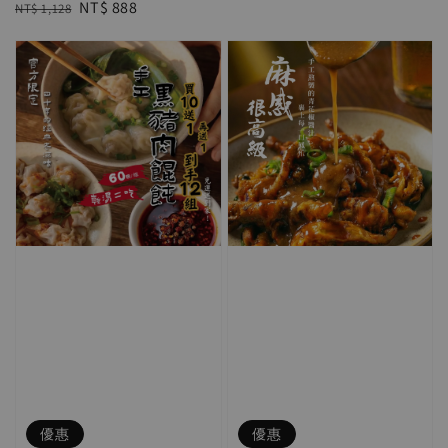
Regular
Sale
NT$ 888
NT$ 1,128
price
price
price
price
優惠
優惠