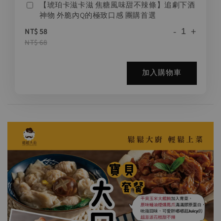
【琥珀卡滋卡滋 焦糖風味甜不辣條】追劇下酒
神物 外脆內Q的極致口感 團購首選
-
+
NT$ 58
NT$ 68
加入購物車