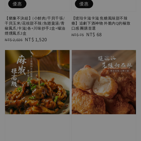
優惠
優惠
【猶豫不決組】(小鮮肉/干貝千張/
【琥珀卡滋卡滋 焦糖風味甜不辣
干貝玉米/花枝甜不辣/魚翅羹湯/青
條】追劇下酒神物 外脆內Q的極致
椒鳳爪/卡滋)各+川味抄手2盒+蠔油
口感 團購首選
煙燻鳳爪3盒
Regular
Sale
NT$ 68
NT$ 75
Regular
Sale
NT$ 1,520
NT$ 2,026
price
price
price
price