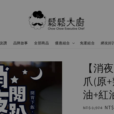
說讚
品牌故事
全部商品
優惠組合
免運組合
網友好
【消夜
爪(原
油+紅
Regular
Sal
NT$
NT$ 1,974