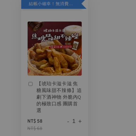
結帳小確幸！無消費門檻，精選商品加購再折 10 元
【琥珀卡滋卡滋 焦
糖風味甜不辣條】追
劇下酒神物 外脆內Q
的極致口感 團購首
選
-
+
NT$ 58
NT$ 68