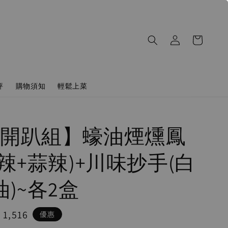
評
購物須知
輕鬆上菜
開趴組】蠔油煙燻鳳
+辣+蒜辣)+川味抄手(白
油)~各2盒
e
 1,516
優惠