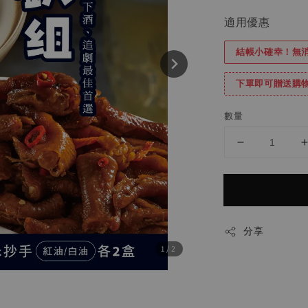
price
pri
適用優惠
結帳小確幸！無消
下單即可贈送購
數量
分享
1
/2