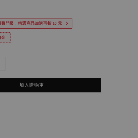
ce
費門檻，精選商品加購再折 10 元
物金
加入購物車