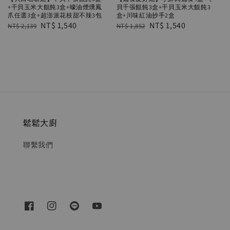
+干貝玉米大餛飩3盒+蠔油煙燻鳳
貝千張餛飩3盒+干貝玉米大餛飩3
爪任選3盒+超澎派花枝甜不辣3包
盒+川味紅油抄手2盒
Regular
Sale
NT$ 1,540
Regular
Sale
NT$ 1,540
NT$ 2,139
NT$ 1,852
price
price
price
price
鬆鬆大廚
聯繫我們