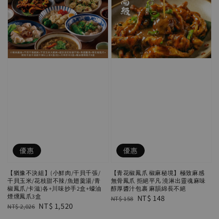
優惠
優惠
【猶豫不決組】(小鮮肉/干貝千張/
【青花椒鳳爪 椒麻秘境】極致麻感
干貝玉米/花枝甜不辣/魚翅羹湯/青
無骨鳳爪 拒絕平凡 澆淋出靈魂麻味
椒鳳爪/卡滋)各+川味抄手2盒+蠔油
醇厚醬汁包裹 麻韻綿長不絕
煙燻鳳爪3盒
Regular
Sale
NT$ 148
NT$ 158
Regular
Sale
NT$ 1,520
NT$ 2,026
price
price
price
price