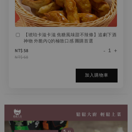
【琥珀卡滋卡滋 焦糖風味甜不辣條】追劇下酒
神物 外脆內Q的極致口感 團購首選
-
+
NT$ 58
NT$ 68
加入購物車