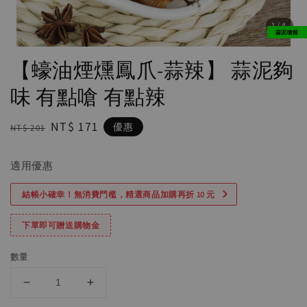
1
/4
蒜泥嗆辣
【蠔油煙燻鳳爪-蒜辣】 蒜泥夠
味 有點嗆 有點辣
Regular
Sale
NT$ 171
優惠
NT$ 201
price
price
適用優惠
結帳小確幸！無消費門檻，精選商品加購再折 10 元
下單即可贈送購物金
數量